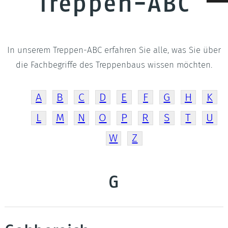
Treppen-ABC
Raumspartreppen
Geländer & Brüstungen
Wenge
Betontreppen
Pfosten
Hevea
In unserem Treppen-ABC erfahren Sie alle, was Sie über
die Fachbegriffe des Treppenbaus wissen möchten.
Treppengalerie
Deckenverkleidungen
Filigrane Zierprofile
A
B
C
D
E
F
G
H
K
LED Treppenbeleuchtung
L
M
N
O
P
R
S
T
U
W
Z
G